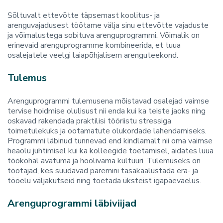
Sõltuvalt ettevõtte täpsemast koolitus- ja
arenguvajadusest töötame välja sinu ettevõtte vajaduste
ja võimalustega sobituva arenguprogrammi. Võimalik on
erinevaid arenguprogramme kombineerida, et tuua
osalejatele veelgi laiapõhjalisem arenguteekond.
Tulemus
Arenguprogrammi tulemusena mõistavad osalejad vaimse
tervise hoidmise olulisust nii enda kui ka teiste jaoks ning
oskavad rakendada praktilisi tööriistu stressiga
toimetulekuks ja ootamatute olukordade lahendamiseks.
Programmi läbinud tunnevad end kindlamalt nii oma vaimse
heaolu juhtimisel kui ka kolleegide toetamisel, aidates luua
töökohal avatuma ja hoolivama kultuuri. Tulemuseks on
töötajad, kes suudavad paremini tasakaalustada era- ja
tööelu väljakutseid ning toetada üksteist igapäevaelus.
Arenguprogrammi läbiviijad