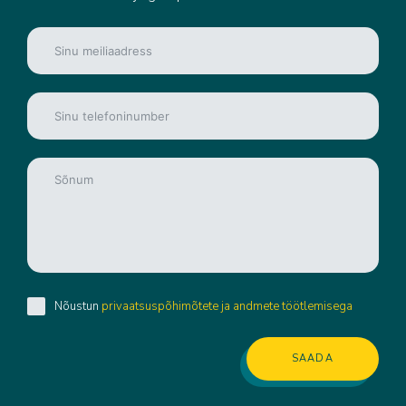
Nõustun
privaatsuspõhimõtete ja andmete töötlemisega
SAADA