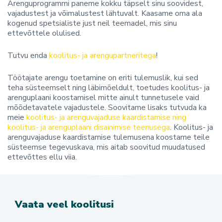
Arenguprogrammi paneme kokku täpselt sinu soovidest,
vajadustest ja võimalustest lähtuvalt. Kaasame oma ala
kogenud spetsialiste just neil teemadel, mis sinu
ettevõttele olulised.
Tutvu enda
koolitus- ja arengupartneritega
!
Töötajate arengu toetamine on eriti tulemuslik, kui sed
teha süsteemselt ning läbimõeldult, toetudes koolitus- ja
arenguplaani koostamisel mitte ainult tunnetusele vaid
mõõdetavatele vajadustele. Soovitame lisaks tutvuda ka
meie
koolitus- ja arenguvajaduse kaardistamise ning
koolitus- ja arenguplaani disainimise teenusega
. Koolitus- ja
arenguvajaduse kaardistamise tulemusena koostame teile
süsteemse tegevuskava, mis aitab soovitud muudatused
ettevõttes ellu viia.
Vaata veel koolitusi