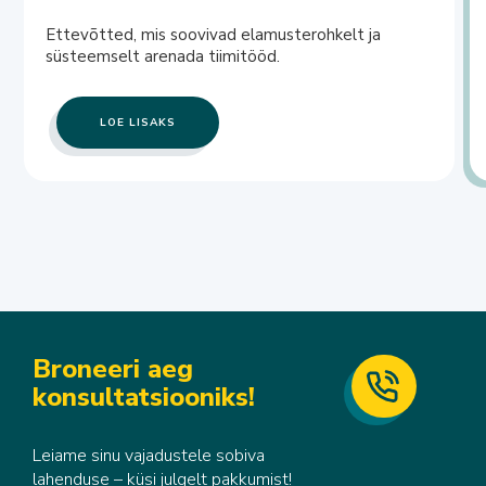
Ettevõtted, mis soovivad elamusterohkelt ja
süsteemselt arenada tiimitööd.
LOE LISAKS
Broneeri aeg
konsultatsiooniks!
Leiame sinu vajadustele sobiva
lahenduse – küsi julgelt pakkumist!