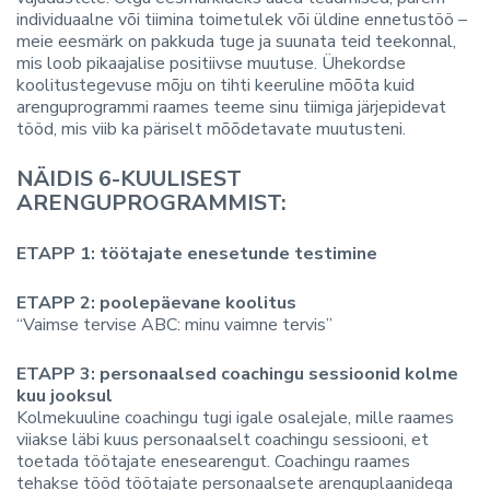
individuaalne või tiimina toimetulek või üldine ennetustöö –
meie eesmärk on pakkuda tuge ja suunata teid teekonnal,
mis loob pikaajalise positiivse muutuse. Ühekordse
koolitustegevuse mõju on tihti keeruline mõõta kuid
arenguprogrammi raames teeme sinu tiimiga järjepidevat
tööd, mis viib ka päriselt mõõdetavate muutusteni.
NÄIDIS 6-KUULISEST
ARENGUPROGRAMMIST:
ETAPP 1:
töötajate enesetunde testimine
ETAPP 2:
poolepäevane koolitus
“Vaimse tervise ABC: minu vaimne tervis”
ETAPP 3:
personaalsed coachingu sessioonid kolme
kuu jooksul
Kolmekuuline coachingu tugi igale osalejale, mille raames
viiakse läbi kuus personaalselt coachingu sessiooni, et
toetada töötajate enesearengut. Coachingu raames
tehakse tööd töötajate personaalsete arenguplaanidega