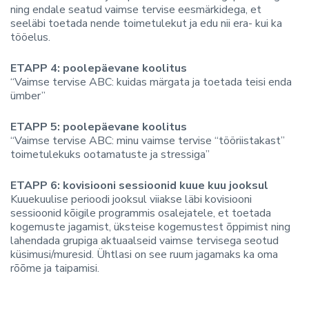
ning endale seatud vaimse tervise eesmärkidega, et
seeläbi toetada nende toimetulekut ja edu nii era- kui ka
tööelus.
ETAPP 4:
poolepäevane koolitus
“Vaimse tervise ABC: kuidas märgata ja toetada teisi enda
ümber”
ETAPP 5:
poolepäevane koolitus
“Vaimse tervise ABC: minu vaimse tervise “tööriistakast”
toimetulekuks ootamatuste ja stressiga”
ETAPP 6:
kovisiooni sessioonid kuue kuu jooksul
Kuuekuulise perioodi jooksul viiakse läbi kovisiooni
sessioonid kõigile programmis osalejatele, et toetada
kogemuste jagamist, üksteise kogemustest õppimist ning
lahendada grupiga aktuaalseid vaimse tervisega seotud
küsimusi/muresid. Ühtlasi on see ruum jagamaks ka oma
rõõme ja taipamisi.