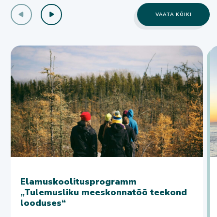
VAATA KÕIKI
Elamuskoolitusprogramm
„Tulemusliku meeskonnatöö teekond
looduses“