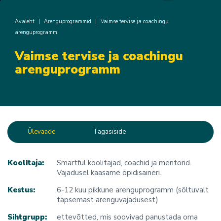
Avaleht
|
Arenguprogrammid
|
Vaimse tervise ja coachingu
arenguprogramm
Vaimse tervise ja coachingu
arenguprogramm
Ülevaade
Tagasiside
Koolitaja:
Smartful koolitajad, coachid ja mentorid.
Vajadusel kaasame õpidisaineri.
Kestus:
6-12 kuu pikkune arenguprogramm (sõltuvalt
täpsemast arenguvajadusest)
Sihtgrupp:
ettevõtted, mis soovivad panustada oma