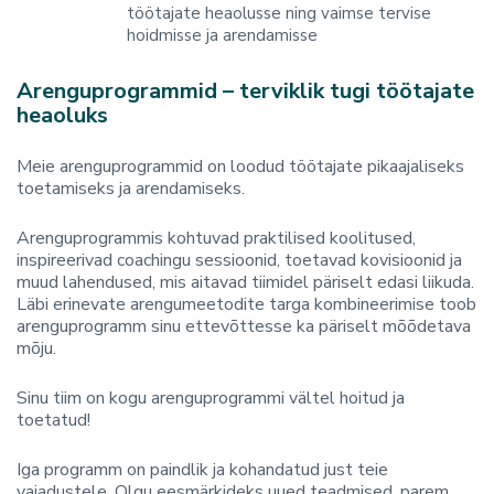
töötajate heaolusse ning vaimse tervise
hoidmisse ja arendamisse
Arenguprogrammid – terviklik tugi töötajate
heaoluks
Meie arenguprogrammid on loodud töötajate pikaajaliseks
toetamiseks ja arendamiseks.
Arenguprogrammis kohtuvad praktilised koolitused,
inspireerivad coachingu sessioonid, toetavad kovisioonid ja
muud lahendused, mis aitavad tiimidel päriselt edasi liikuda.
Läbi erinevate arengumeetodite targa kombineerimise toob
arenguprogramm sinu ettevõttesse ka päriselt mõõdetava
mõju.
Sinu tiim on kogu arenguprogrammi vältel hoitud ja
toetatud!
Iga programm on paindlik ja kohandatud just teie
vajadustele. Olgu eesmärkideks uued teadmised, parem